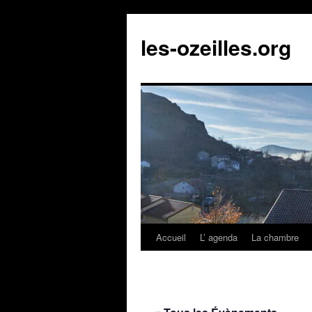
Aller
au
les-ozeilles.org
contenu
Accueil
L’ agenda
La chambre