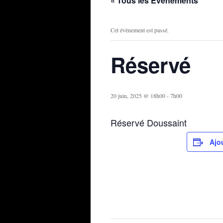
« Tous les Évènements
Cet évènement est passé.
Réservé
20 juin, 2025 @ 18h00
-
7h00
Réservé Doussaint
Ajo