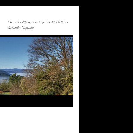
Chambre d'hôtes Les Ozeilles 43700 Saint
Germain Laprade