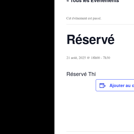
« Tous les Évènements
Cet évènement est passé.
Réservé
21 août, 2025 @ 18h00
-
7h30
Réservé Thi
Ajouter au c