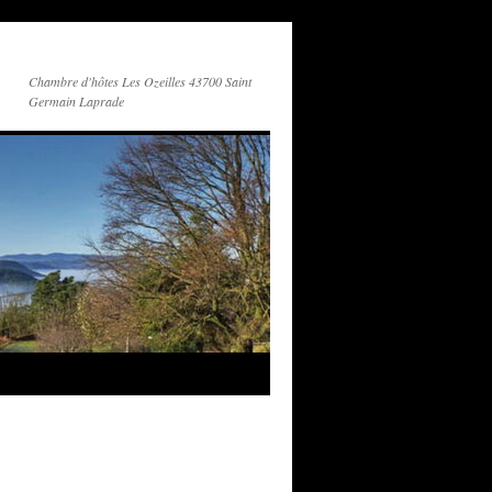
Chambre d'hôtes Les Ozeilles 43700 Saint
Germain Laprade