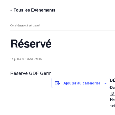
« Tous les Évènements
Cet évènement est passé.
Réservé
12 juillet @ 18h30
-
7h30
Réservé GDF Germ
DÉ
Ajouter au calendrier
Da
12 
He
18