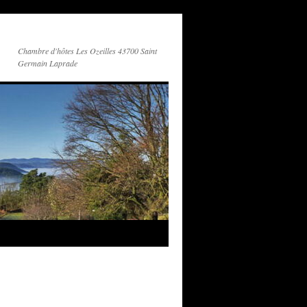
Chambre d'hôtes Les Ozeilles 43700 Saint
Germain Laprade