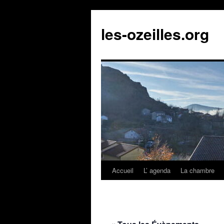
Aller
au
les-ozeilles.org
contenu
Accueil
L’ agenda
La chambre