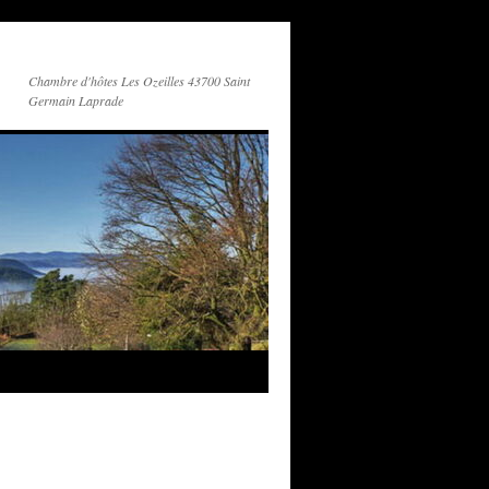
Chambre d'hôtes Les Ozeilles 43700 Saint
Germain Laprade