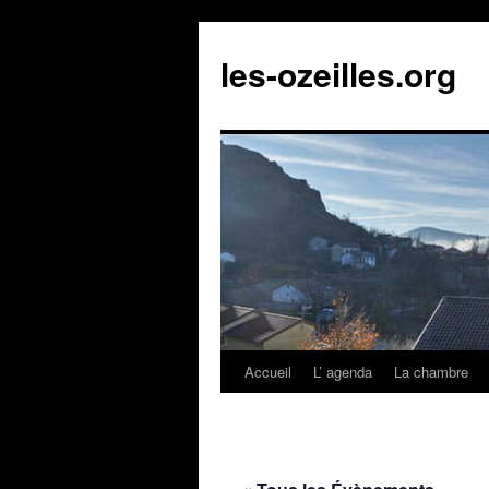
Aller
au
les-ozeilles.org
contenu
Accueil
L’ agenda
La chambre