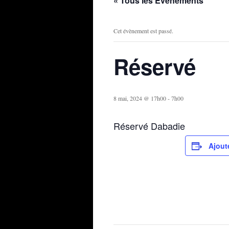
« Tous les Évènements
Cet évènement est passé.
Réservé
8 mai, 2024 @ 17h00
-
7h00
Réservé Dabadie
Ajout