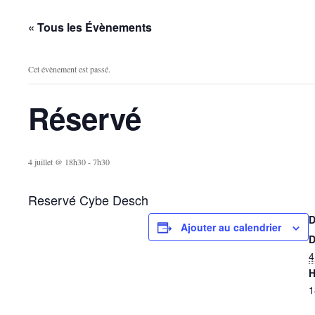
« Tous les Évènements
Cet évènement est passé.
Réservé
4 juillet @ 18h30
-
7h30
Reservé Cybe Desch
Ajouter au calendrier
D
4
H
1