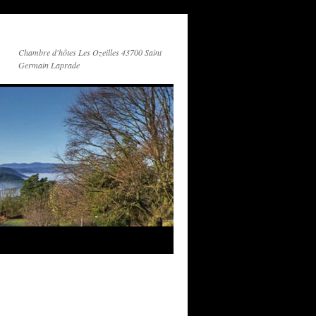
Chambre d'hôtes Les Ozeilles 43700 Saint
Germain Laprade