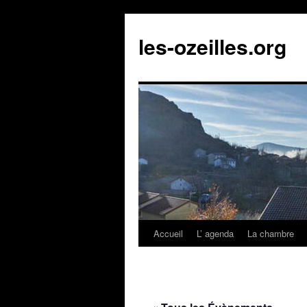
Aller
au
les-ozeilles.org
contenu
Accueil
L’ agenda
La chambre