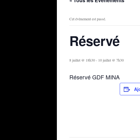
« Tous les Évènements
Cet évènement est passé.
Réservé
8 juillet @ 18h30
-
10 juillet @ 7h30
Réservé GDF MINA
Aj