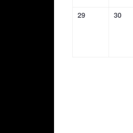
0
0
29
30
évènement,
évène