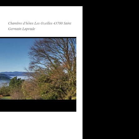
Chambre d'hôtes Les Ozeilles 43700 Saint
Germain Laprade