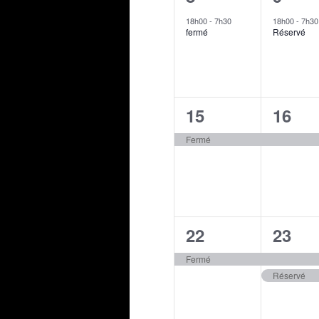
évènement,
évène
18h00
-
7h30
18h00
-
7h30
fermé
Réservé
1
1
15
16
évènement,
évène
Fermé
1
2
22
23
évènement,
évène
Fermé
Réservé