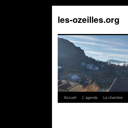
Aller
au
les-ozeilles.org
contenu
Accueil
L’ agenda
La chambre